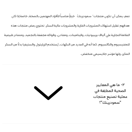
نعم، يمكن أن تكون منتجات "سمودرينك" خياراً مناسباً للأفراد المهتمين بالصحة، خاصة إذا كان
هدفهم تقليل استهلاك المشروبات الغازية والمشروبات عالية السكر. تحتوي بعض منتجات هذه
العلامة التجارية على ألياف بريبيوتيك، وفيتامينات، ومعادن، وفواكه مجففة بالتجميد، ومصادر طبيعية
للمغنيسيوم والكالسيوم. كما أنه في العديد من النكهات، يُستخدم الزيليتول والستيفيا بدلاً من السكر
المكرر، ولها مؤشر جلايسيمي منخفض.
2- ما هي المعايير
الصحية المطبّقة في
عملية تصنيع منتجات
"سمودرينك"؟
نعم، يمكن أن تكون منتجات "سمودرينك" خياراً مناسباً للأفراد المهتمين بالصحة، خاصة إذا كان