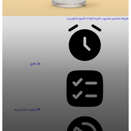
طريقة تحضير مشروب البينا كولادا بالموز (لكوبين)
10
دقائق
7
المكونات الأساسية