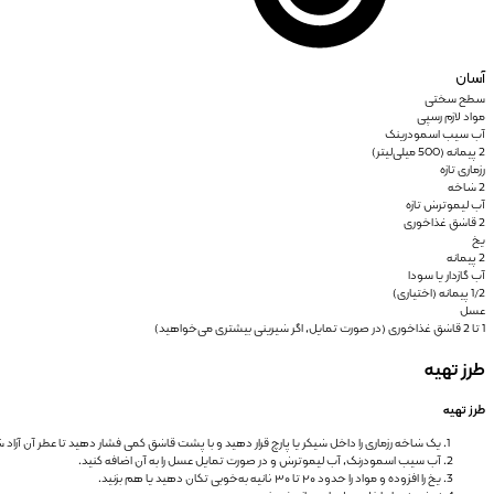
آسان
سطح سختی
مواد لازم رسپی
آب سیب اسمودرینک
2 پیمانه (500 میلی‌لیتر)
رزماری تازه
2 شاخه
آب لیموترش تازه
2 قاشق غذاخوری
یخ
2 پیمانه
آب گازدار یا سودا
1/2 پیمانه (اختیاری)
عسل
1 تا 2 قاشق غذاخوری (در صورت تمایل، اگر شیرینی بیشتری می‌خواهید)
طرز تهیه
طرز تهیه
یک شاخه رزماری را داخل شیکر یا پارچ قرار دهید و با پشت قاشق کمی فشار دهید تا عطر آن آزاد 
آب سیب اسمودرنک، آب لیموترش و در صورت تمایل عسل را به آن اضافه کنید.
یخ را افزوده و مواد را حدود ۲۰ تا ۳۰ ثانیه به‌خوبی تکان دهید یا هم بزنید.